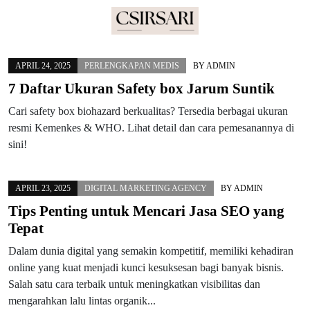
Skip
to
APRIL 24, 2025
PERLENGKAPAN MEDIS
BY
ADMIN
content
7 Daftar Ukuran Safety box Jarum Suntik
Cari safety box biohazard berkualitas? Tersedia berbagai ukuran
resmi Kemenkes & WHO. Lihat detail dan cara pemesanannya di
sini!
APRIL 23, 2025
DIGITAL MARKETING AGENCY
BY
ADMIN
Tips Penting untuk Mencari Jasa SEO yang
Tepat
Dalam dunia digital yang semakin kompetitif, memiliki kehadiran
online yang kuat menjadi kunci kesuksesan bagi banyak bisnis.
Salah satu cara terbaik untuk meningkatkan visibilitas dan
mengarahkan lalu lintas organik...