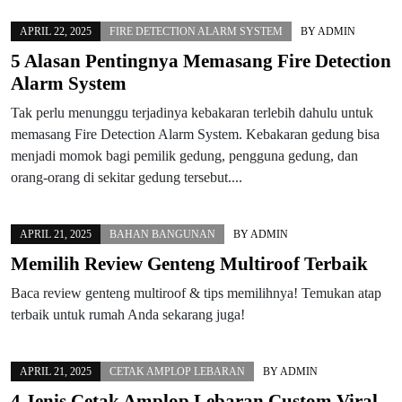
APRIL 22, 2025
FIRE DETECTION ALARM SYSTEM
BY
ADMIN
5 Alasan Pentingnya Memasang Fire Detection
Alarm System
Tak perlu menunggu terjadinya kebakaran terlebih dahulu untuk
memasang Fire Detection Alarm System. Kebakaran gedung bisa
menjadi momok bagi pemilik gedung, pengguna gedung, dan
orang-orang di sekitar gedung tersebut....
APRIL 21, 2025
BAHAN BANGUNAN
BY
ADMIN
Memilih Review Genteng Multiroof Terbaik
Baca review genteng multiroof & tips memilihnya! Temukan atap
terbaik untuk rumah Anda sekarang juga!
APRIL 21, 2025
CETAK AMPLOP LEBARAN
BY
ADMIN
4 Jenis Cetak Amplop Lebaran Custom Viral