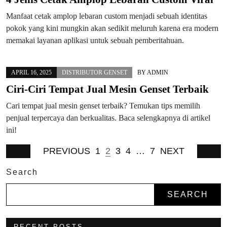
Manfaat cetak amplop lebaran custom menjadi sebuah identitas
pokok yang kini mungkin akan sedikit meluruh karena era modern
memakai layanan aplikasi untuk sebuah pemberitahuan.
APRIL 16, 2025
DISTRIBUTOR GENSET
BY
ADMIN
Ciri-Ciri Tempat Jual Mesin Genset Terbaik
Cari tempat jual mesin genset terbaik? Temukan tips memilih
penjual terpercaya dan berkualitas. Baca selengkapnya di artikel
ini!
PREVIOUS
1
2
3
4
…
7
NEXT
Search
SEARCH
RECENT POSTS