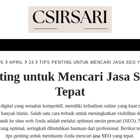
HOME
TENTANG KAMI
PRIVACY POLICY
25
APRIL
23
TIPS PENTING UNTUK MENCARI JASA SEO 
ting untuk Mencari Jasa
Tepat
digital yang semakin kompetitif, memiliki kehadiran online yang kuat 
 banyak bisnis. Salah satu cara terbaik untuk meningkatkan visibilitas
rganik ke situs web Anda adalah melalui optimasi mesin pencari (SEO)
yang optimal, seringkali dibutuhkan bantuan dari profesional. Berikut t
tips penting untuk membantu Anda mencari
jasa SEO
yang tepat.