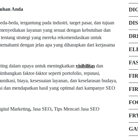
tuhan Anda
DI
DI
a-beda, tergantung pada industri, target pasar, dan tujuan
t menyediakan layanan yang sesuai dengan kebutuhan dan
DR
 tentang strategi yang mereka rekomendasikan untuk
emahami dengan jelas apa yang diharapkan dari kerjasama
EL
FA
nting dalam upaya untuk meningkatkan
visibilitas
dan
bangkan faktor-faktor seperti portofolio, reputasi,
FI
nikasi, biaya, kesesuaian layanan, dan keselarasan budaya,
si dan mendapatkan hasil yang optimal dari kampanye SEO
FI
FO
gital Marketing
,
Jasa SEO
,
Tips Mencari Jasa SEO
FR
Next Post
GA
7 Daftar Ukuran Safety