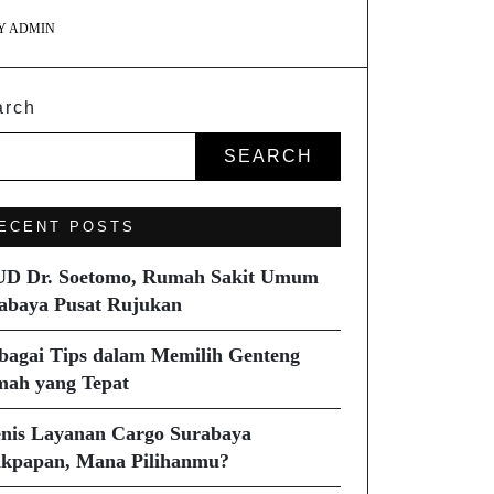
Y
ADMIN
arch
SEARCH
ECENT POSTS
D Dr. Soetomo, Rumah Sakit Umum
abaya Pusat Rujukan
bagai Tips dalam Memilih Genteng
ah yang Tepat
enis Layanan Cargo Surabaya
ikpapan, Mana Pilihanmu?