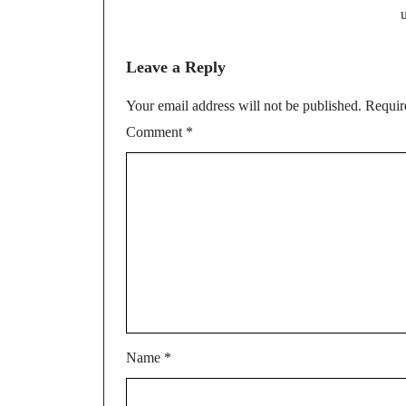
Leave a Reply
Your email address will not be published.
Requir
Comment
*
Name
*