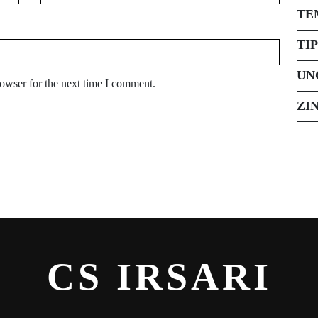
TE
TI
UN
owser for the next time I comment.
ZI
CS IRSARI