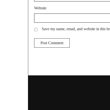
Website
Save my name, email, and website in this br