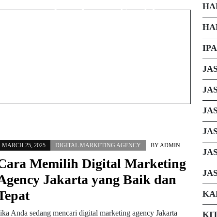
HA
box Jarum Suntik
HA
IP
JA
JA
JA
JA
MARCH 25, 2025
DIGITAL MARKETING AGENCY
BY
ADMIN
JA
Cara Memilih Digital Marketing
JA
Agency Jakarta yang Baik dan
Tepat
KA
Jika Anda sedang mencari digital marketing agency Jakarta
KI