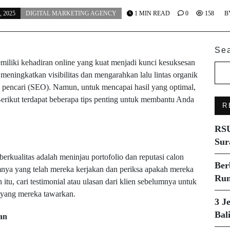
, 2025
DIGITAL MARKETING AGENCY
1 MIN READ
0
158
B
Se
miliki kehadiran online yang kuat menjadi kunci kesuksesan
k meningkatkan visibilitas dan mengarahkan lalu lintas organik
n pencari (SEO). Namun, untuk mencapai hasil yang optimal,
 Berikut terdapat beberapa tips penting untuk membantu Anda
R
RSU
Sur
rkualitas adalah meninjau portofolio dan reputasi calon
Ber
mnya yang telah mereka kerjakan dan periksa apakah mereka
Rum
itu, cari testimonial atau ulasan dari klien sebelumnya untuk
 yang mereka tawarkan.
3 J
Bal
an