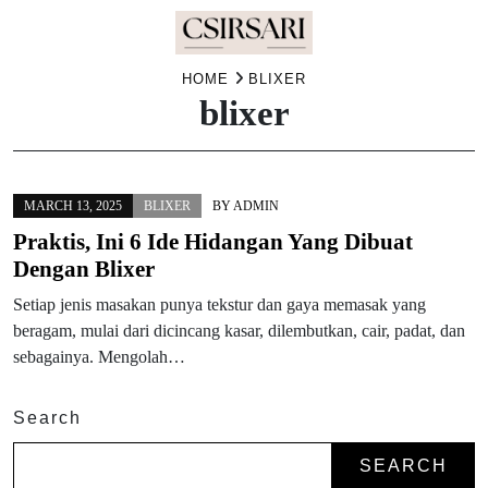
Skip
HOME
BLIXER
blixer
to
content
MARCH 13, 2025
BLIXER
BY
ADMIN
Praktis, Ini 6 Ide Hidangan Yang Dibuat
Dengan Blixer
Setiap jenis masakan punya tekstur dan gaya memasak yang
beragam, mulai dari dicincang kasar, dilembutkan, cair, padat, dan
sebagainya. Mengolah…
Search
SEARCH