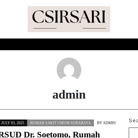
HOME
TENTANG KAMI
PRIVACY POLICY
admin
Se
JULY 03, 2025
RUMAH SAKIT UMUM SURABAYA
BY
ADMIN
RSUD Dr. Soetomo, Rumah