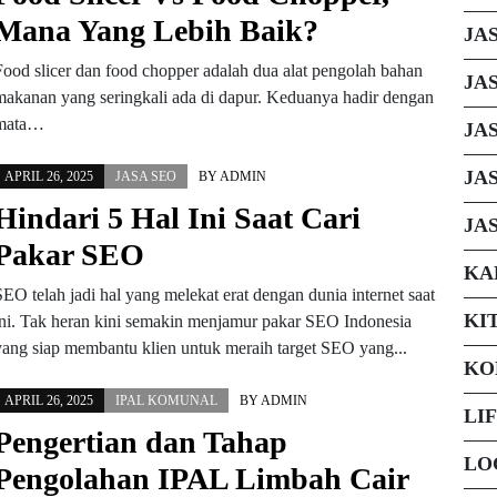
Mana Yang Lebih Baik?
JA
Food slicer dan food chopper adalah dua alat pengolah bahan
JA
makanan yang seringkali ada di dapur. Keduanya hadir dengan
mata…
JA
JA
APRIL 26, 2025
JASA SEO
BY
ADMIN
Hindari 5 Hal Ini Saat Cari
JA
Pakar SEO
KA
SEO telah jadi hal yang melekat erat dengan dunia internet saat
KI
ini. Tak heran kini semakin menjamur pakar SEO Indonesia
yang siap membantu klien untuk meraih target SEO yang...
KO
APRIL 26, 2025
IPAL KOMUNAL
BY
ADMIN
LI
Pengertian dan Tahap
LO
Pengolahan IPAL Limbah Cair