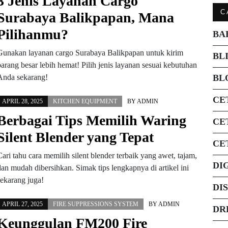
3 Jenis Layanan Cargo
C
Surabaya Balikpapan, Mana
Pilihanmu?
BA
Gunakan layanan cargo Surabaya Balikpapan untuk kirim
BL
barang besar lebih hemat! Pilih jenis layanan sesuai kebutuhan
Anda sekarang!
BL
CE
APRIL 28, 2025
KITCHEN EQUIPMENT
BY
ADMIN
Berbagai Tips Memilih Waring
CE
Silent Blender yang Tepat
CE
Cari tahu cara memilih silent blender terbaik yang awet, tajam,
DI
dan mudah dibersihkan. Simak tips lengkapnya di artikel ini
sekarang juga!
DI
APRIL 27, 2025
FIRE SUPPRESSIONS SYSTEM
BY
ADMIN
DR
Keunggulan FM200 Fire