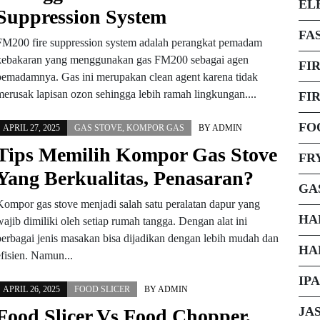
EL
Suppression System
FA
FM200 fire suppression system adalah perangkat pemadam
kebakaran yang menggunakan gas FM200 sebagai agen
FI
pemadamnya. Gas ini merupakan clean agent karena tidak
merusak lapisan ozon sehingga lebih ramah lingkungan....
FI
FO
APRIL 27, 2025
GAS STOVE
,
KOMPOR GAS
BY
ADMIN
Tips Memilih Kompor Gas Stove
FR
Yang Berkualitas, Penasaran?
GA
Kompor gas stove menjadi salah satu peralatan dapur yang
HA
wajib dimiliki oleh setiap rumah tangga. Dengan alat ini
berbagai jenis masakan bisa dijadikan dengan lebih mudah dan
HA
efisien. Namun...
IP
APRIL 26, 2025
FOOD SLICER
BY
ADMIN
JA
Food Slicer Vs Food Chopper,