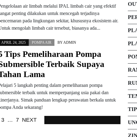
OU
Pengelolaan air limbah melalui IPAL limbah cair yang efektif
sangat penting dilakukan untuk mencegah terjadinya
PE
pencemaran pada lingkungan sekitar, khususnya ekosistem air.
Untuk mengolah limbah cair tersebut, biasanya ada...
PL
APRIL 24, 2025
POMPA AIR
BY
ADMIN
PL
5 Tips Pemeliharaan Pompa
PO
Submersible Terbaik Supaya
RA
Tahan Lama
RU
Pelajari 5 langkah penting dalam pemeliharaan pompa
submersible terbaik untuk memperpanjang usia pakai dan
TE
kinerjanya. Simak panduan lengkap perawatan berkala untuk
pompa Anda sekarang!
TI
3
…
7
NEXT
UN
ZI