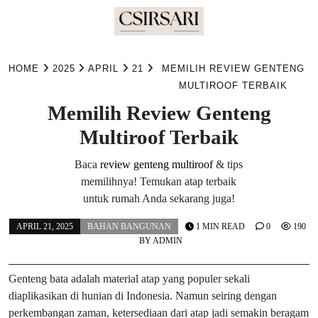
Skip
to
HOME
2025
APRIL
21
MEMILIH REVIEW GENTENG
content
MULTIROOF TERBAIK
Memilih Review Genteng
Multiroof Terbaik
Baca
review genteng multiroof
& tips
memilihnya! Temukan atap terbaik
untuk rumah Anda sekarang juga!
APRIL 21, 2025
BAHAN BANGUNAN
1 MIN READ
0
190
BY
ADMIN
Genteng bata adalah material atap yang populer sekali
diaplikasikan di hunian di Indonesia. Namun seiring dengan
perkembangan zaman, ketersediaan dari atap jadi semakin beragam