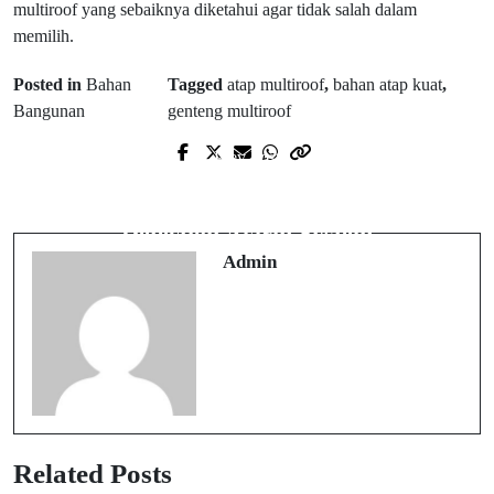
multiroof yang sebaiknya diketahui agar tidak salah dalam
memilih.
Posted in
Bahan
Tagged
atap multiroof
,
bahan atap kuat
,
Bangunan
genteng multiroof
Prev Post
Next Post
4 Jenis Cetak Amplop Lebaran
5 Alasan Pentingnya Memasang Fire
Custom Viral
Detection Alarm System
Admin
Related Posts