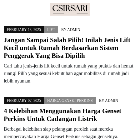
Skip
to
FEBRUARY 13, 2025
LIFT
BY
ADMIN
content
Jangan Sampai Salah Pilih! Inilah Jenis Lift
Kecil untuk Rumah Berdasarkan Sistem
Penggerak Yang Bisa Dipilih
Cari tahu jenis-jenis lift kecil untuk rumah yang praktis dan hemat
ruang! Pilih yang sesuai kebutuhan agar mobilitas di rumah jadi
lebih nyaman.
FEBRUARY 07, 2025
HARGA GENSET PERKINS
BY
ADMIN
4 Kelebihan Menggunakan Harga Genset
Perkins Untuk Cadangan Listrik
Berbagai kelebihan siap pelanggan peroleh saat mereka
mempercayakan Harga Genset Perkins sebagai gensetnya.