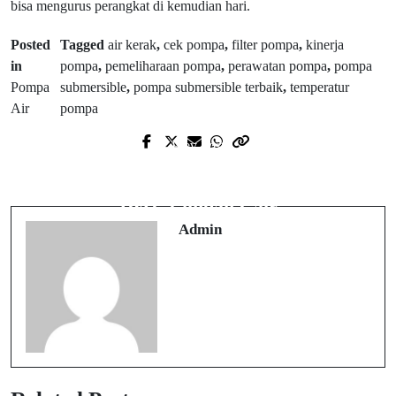
bisa mengurus perangkat di kemudian hari.
Posted
Tagged
air kerak
,
cek pompa
,
filter pompa
,
kinerja
in
pompa
,
pemeliharaan pompa
,
perawatan pompa
,
pompa
Pompa
submersible
,
pompa submersible terbaik
,
temperatur
Air
pompa
Prev Post
Next Post
7 Daftar Ukuran Safety box Jarum
Pengertian dan Tahap Pengolahan
Suntik
IPAL Limbah Cair
Admin