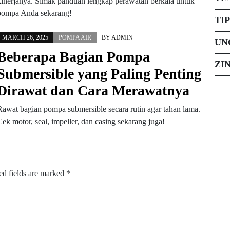
kinerjanya. Simak panduan lengkap perawatan berkala untuk
pompa Anda sekarang!
TI
MARCH 26, 2025
POMPA AIR
BY
ADMIN
UN
Beberapa Bagian Pompa
ZI
Submersible yang Paling Penting
Dirawat dan Cara Merawatnya
Rawat bagian pompa submersible secara rutin agar tahan lama.
Cek motor, seal, impeller, dan casing sekarang juga!
ed fields are marked
*