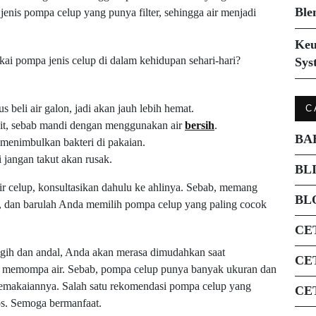
Ble
jenis pompa celup yang punya filter, sehingga air menjadi
Keu
ai pompa jenis celup di dalam kehidupan sehari-hari?
Sys
 beli air galon, jadi akan jauh lebih hemat.
C
ulit, sebab mandi dengan menggunakan air
bersih
.
BA
k menimbulkan bakteri di pakaian.
i jangan takut akan rusak.
BL
 celup, konsultasikan dahulu ke ahlinya. Sebab, memang
BL
h, dan barulah Anda memilih pompa celup yang paling cocok
CE
ih dan andal, Anda akan merasa dimudahkan saat
CE
al memompa air. Sebab, pompa celup punya banyak ukuran dan
n pemakaiannya. Salah satu rekomendasi pompa celup yang
CE
os. Semoga bermanfaat.