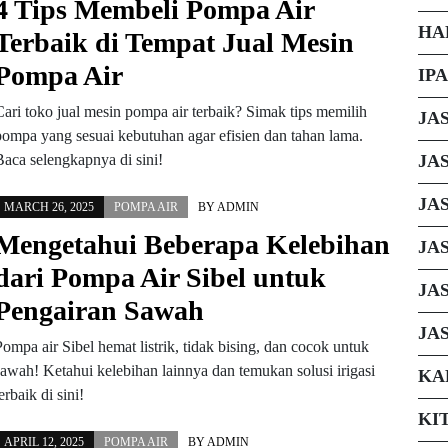
4 Tips Membeli Pompa Air
HA
Terbaik di Tempat Jual Mesin
Pompa Air
IP
Cari toko jual mesin pompa air terbaik? Simak tips memilih
JA
pompa yang sesuai kebutuhan agar efisien dan tahan lama.
JA
Baca selengkapnya di sini!
JA
MARCH 26, 2025
POMPA AIR
BY
ADMIN
Mengetahui Beberapa Kelebihan
JA
dari Pompa Air Sibel untuk
JA
Pengairan Sawah
JA
Pompa air Sibel hemat listrik, tidak bising, dan cocok untuk
sawah! Ketahui kelebihan lainnya dan temukan solusi irigasi
KA
erbaik di sini!
KI
APRIL 12, 2025
POMPA AIR
BY
ADMIN