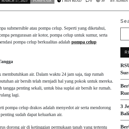
MARCH 17, 2025
POMPA AIR
1 MIN READ
0
59
BY
ADMIN
Se
ompa submersible atau pompa celup. Seperti yang diketahui,
ompa pengurasan air kotor, pompa celup untuk sumur, serta
endasi pompa celup berkualitas adalah
pompa celup
R
Tangga
RSU
Sur
 membutuhkan air. Dalam waktu 24 jam saja, tiap rumah
ebutuhan air bersih telah menjadi hal yang pokok untuk mereka.
Ber
tangga penting sekali, untuk bisa suplai air bersih ke rumah.
Rum
rulang lagi.
3 J
erti pompa celup drakos adalah menyedot air serta mendorong
Bal
 penting sudah dapat keluarkan air.
Ber
harus dorong air di ketinggian permukaan tanah yang tertentu