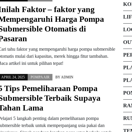
KO
Inilah Faktor – faktor yang
LI
Mempengaruhi Harga Pompa
Submersible Otomatis di
LO
Pasaran
OU
Cari tahu faktor yang mempengaruhi harga pompa submersible
PE
otomatis mulai dari kapasitas, merek hingga fitur tambahan.
aca artikel ini untuk pilihan tepat!
PL
APRIL 24, 2025
POMPA AIR
BY
ADMIN
PL
5 Tips Pemeliharaan Pompa
PO
Submersible Terbaik Supaya
RA
Tahan Lama
RU
Pelajari 5 langkah penting dalam pemeliharaan pompa
submersible terbaik untuk memperpanjang usia pakai dan
TE