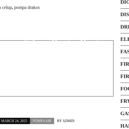
DI
 celup
,
pompa drakos
Next Post
DI
5 Manfaat Pemakaian
DR
Produk Yang Terasa
i
EL
Selaras Dengan Harga
m
Genset Silent
FA
FI
FI
FO
FR
GA
MARCH 24, 2025
POMPA AIR
BY
ADMIN
HA