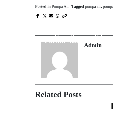
Posted in
Pompa Air
Tagged
pompa air
,
pompa
Prev Post
5 Alternatif Ramah
Lingkungan Penggant
Plastik Sampah Hita
Admin
Related Posts