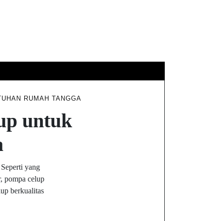
TUHAN RUMAH TANGGA
up untuk
a
 Seperti yang
r, pompa celup
up berkualitas