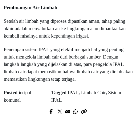
Pembuangan Air Limbah
Setelah air limbah yang diproses dipastikan aman, tahap paling
akhir adalah menyalurkan air ke lingkungan atau dimanfaatkan
kembali misalnya untuk kepentingan irigasi.
Penerapan sistem IPAL yang efektif menjadi hal yang penting
untuk mengelola limbah cair dari berbagai sumber. Dengan
langkah-langkah yang dijelaskan di atas, para pengelola IPAL
limbah cair dapat memastikan bahwa limbah cair yang diolah akan
memastikan lingkungan tetap terjaga.
Posted in
ipal
Tagged
IPAL
,
Limbah Cair
,
Sistem
komunal
IPAL
Prev Post
Next Post
5 Tips Pemeliharaan Pompa
Hindari 5 Hal Ini Saat Cari Pakar
Submersible Terbaik Supaya Tahan
SEO
Lama