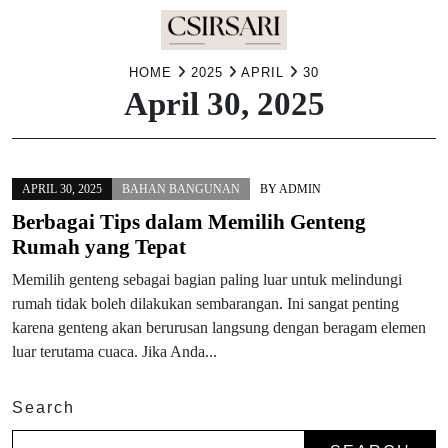
Skip
HOME
2025
APRIL
30
April 30, 2025
to
content
APRIL 30, 2025
BAHAN BANGUNAN
BY
ADMIN
Berbagai Tips dalam Memilih Genteng
Rumah yang Tepat
Memilih genteng sebagai bagian paling luar untuk melindungi
rumah tidak boleh dilakukan sembarangan. Ini sangat penting
karena genteng akan berurusan langsung dengan beragam elemen
luar terutama cuaca. Jika Anda...
Search